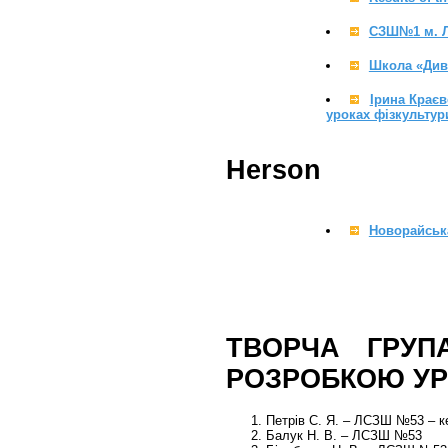
СЗШ№1 м. 
Школа «Див
Ірина Краєв
уроках фізкультур
Herson
Новорайська
ТВОРЧА ГРУП
РОЗРОБКОЮ УР
Петрів С. Я. – ЛСЗШ №53 – ке
Балук Н. В. – ЛСЗШ №53