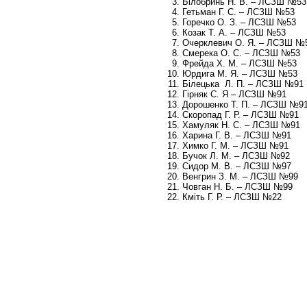
Білобринь Н. В. – ЛСЗШ №53
Гетьман Г. С. – ЛСЗШ №53
Горечко О. З. – ЛСЗШ №53
Козак Т. А. – ЛСЗШ №53
Очерклевич О. Я. – ЛСЗШ №
Смерека О. С. – ЛСЗШ №53
Фрейда Х. М. – ЛСЗШ №53
Юрдига М. Я. – ЛСЗШ №53
Білецька Л. П. – ЛСЗШ №91
Гірняк С. Я – ЛСЗШ №91
Дорошенко Т. П. – ЛСЗШ №9
Скоропад Г. Р. – ЛСЗШ №91
Хамуляк Н. С. – ЛСЗШ №91
Харина Г. В. – ЛСЗШ №91
Химко Г. М. – ЛСЗШ №91
Бучок Л. М. – ЛСЗШ №92
Сидор М. В. – ЛСЗШ №97
Венгрин З. М. – ЛСЗШ №99
Човган Н. Б. – ЛСЗШ №99
Кміть Г. Р. – ЛСЗШ №22