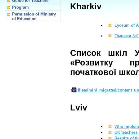
Guide for Teachers
Kharkiv
Program
Permission of Ministry
of Education
Lyceum of A
Гімназія №1
Список шкіл У
«Розвитку п
початкової шко
fileadmin/_migrated/content_up
Lviv
Who implem
UK teachers 
Results of t