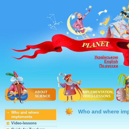
Українською
English
По-русски
ABOUT
IMPLEMENTATION,
SCIENCE
VIDEO-LESSONS
Who and where im
Who and where
implements
Video-lessons